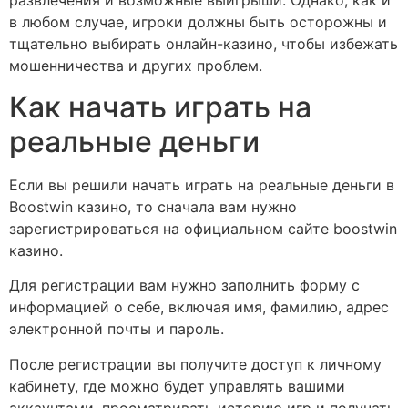
развлечения и возможные выигрыши. Однако, как и
в любом случае, игроки должны быть осторожны и
тщательно выбирать онлайн-казино, чтобы избежать
мошенничества и других проблем.
Как начать играть на
реальные деньги
Если вы решили начать играть на реальные деньги в
Boostwin казино, то сначала вам нужно
зарегистрироваться на официальном сайте boostwin
казино.
Для регистрации вам нужно заполнить форму с
информацией о себе, включая имя, фамилию, адрес
электронной почты и пароль.
После регистрации вы получите доступ к личному
кабинету, где можно будет управлять вашими
аккаунтами, просматривать историю игр и получать