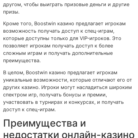
другом, чтобы выиграть призовые деньги и другие
призы.
Кроме того, Boostwin казино предлагает игрокам
возможность получать доступ к спец-играм,
которые доступны только для VIP-игроков. Это
позволяет игрокам получать доступ к более
сложным играм и получать дополнительные
преимущества.
В целом, Boostwin казино предлагает игрокам
уникальные возможности, которые отличают его от
других казино. Игроки могут насладиться широким
спектром игр, получать бонусы и премии,
участвовать в турнирах и конкурсах, и получать
доступ к спец-играм.
Преимущества и
недостатки онлайн-казино