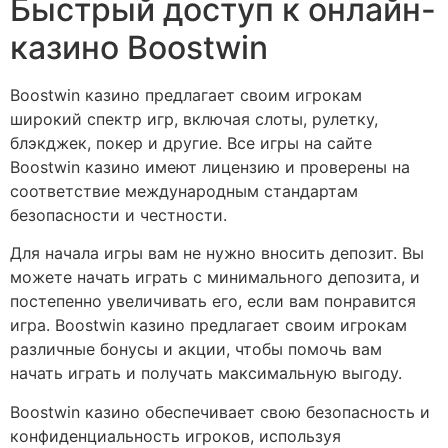
Быстрый доступ к онлайн-
казино Boostwin
Boostwin казино предлагает своим игрокам
широкий спектр игр, включая слоты, рулетку,
блэкджек, покер и другие. Все игры на сайте
Boostwin казино имеют лицензию и проверены на
соответствие международным стандартам
безопасности и честности.
Для начала игры вам не нужно вносить депозит. Вы
можете начать играть с минимального депозита, и
постепенно увеличивать его, если вам понравится
игра. Boostwin казино предлагает своим игрокам
различные бонусы и акции, чтобы помочь вам
начать играть и получать максимальную выгоду.
Boostwin казино обеспечивает свою безопасность и
конфиденциальность игроков, используя