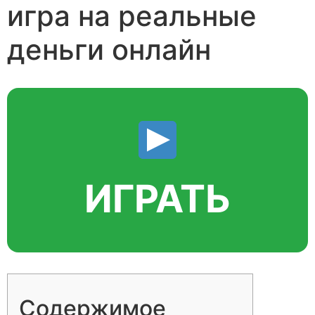
игра на реальные
деньги онлайн
ИГРАТЬ
Содержимое