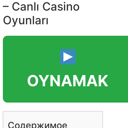
– Canlı Casino
Oyunları
OYNAMAK
Содержимое