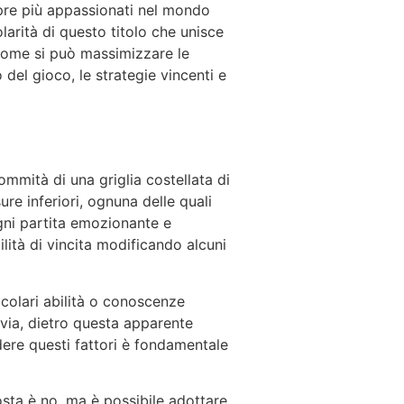
pre più appassionati nel mondo
arità di questo titolo che unisce
 come si può massimizzare le
del gioco, le strategie vincenti e
sommità di una griglia costellata di
ure inferiori, ognuna delle quali
gni partita emozionante e
ità di vincita modificando alcuni
icolari abilità o conoscenze
avia, dietro questa apparente
dere questi fattori è fondamentale
posta è no, ma è possibile adottare