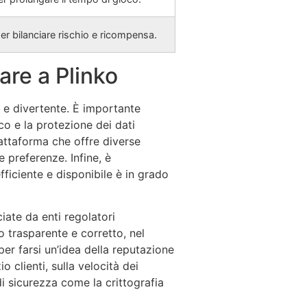
per bilanciare rischio e ricompensa.
are a Plinko
a e divertente. È importante
o e la protezione dei dati
piattaforma che offre diverse
e preferenze. Infine, è
fficiente e disponibile è in grado
iate da enti regolatori
o trasparente e corretto, nel
 per farsi un’idea della reputazione
 clienti, sulla velocità dei
di sicurezza come la crittografia