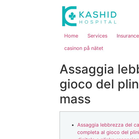
Home
Services
Insurance
casinon på nätet
Assaggia leb
gioco del pli
mass
Assaggia lebbrezza del ca
completa al gioco del pli