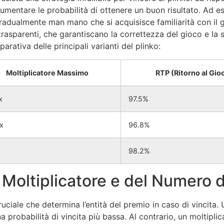
entare le probabilità di ottenere un buon risultato. Ad ese
dualmente man mano che si acquisisce familiarità con il gi
 trasparenti, che garantiscano la correttezza del gioco e la 
rativa delle principali varianti del plinko:
Moltiplicatore Massimo
RTP (Ritorno al Gio
x
97.5%
x
96.8%
98.2%
 Moltiplicatore e del Numero d
uciale che determina l’entità del premio in caso di vincita. 
probabilità di vincita più bassa. Al contrario, un moltiplic