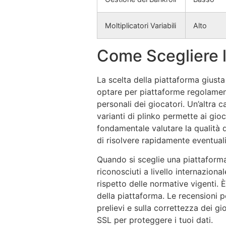
Moltiplicatori Variabili
Alto
Come Scegliere l
La scelta della piattaforma giust
optare per piattaforme regolament
personali dei giocatori. Un’altra c
varianti di plinko permette ai gioc
fondamentale valutare la qualità d
di risolvere rapidamente eventual
Quando si sceglie una piattaforma,
riconosciuti a livello internazion
rispetto delle normative vigenti. È
della piattaforma. Le recensioni po
prelievi e sulla correttezza dei gi
SSL per proteggere i tuoi dati.