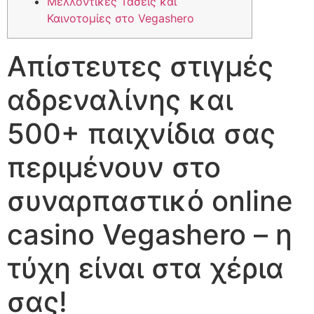
Μελλοντικές Τάσεις και
Καινοτομίες στο Vegashero
Απίστευτες στιγμές
αδρεναλίνης και
500+ παιχνίδια σας
περιμένουν στο
συναρπαστικό online
casino Vegashero – η
τύχη είναι στα χέρια
σας!