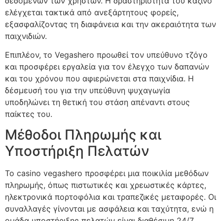
δεδομένων των χρηστών. Η δραστηριότητα του καζίνο
ελέγχεται τακτικά από ανεξάρτητους φορείς,
εξασφαλίζοντας τη διαφάνεια και την ακεραιότητα των
παιχνιδιών.
Επιπλέον, το Vegashero προωθεί τον υπεύθυνο τζόγο
και προσφέρει εργαλεία για τον έλεγχο των δαπανών
και του χρόνου που αφιερώνεται στα παιχνίδια. Η
δέσμευσή του για την υπεύθυνη ψυχαγωγία
υποδηλώνει τη θετική του στάση απέναντι στους
παίκτες του.
Μέθοδοι Πληρωμής και
Υποστήριξη Πελατών
Το casino vegashero προσφέρει μια ποικιλία μεθόδων
πληρωμής, όπως πιστωτικές και χρεωστικές κάρτες,
ηλεκτρονικά πορτοφόλια και τραπεζικές μεταφορές. Οι
συναλλαγές γίνονται με ασφάλεια και ταχύτητα, ενώ η
ομάδα υποστήριξης πελατών είναι διαθέσιμη 24/7