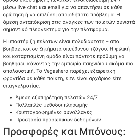
μέσω live chat και email για να απαντήσει σε κάθε
ερώτηση ή να επιλύσει οποιοδήποτε πρόβλημα. Η
άμεση ανταπόκριση στις ανάγκες των παικτών συνιστά
σημαντικό πλεονέκτημα για την πλατφόρμα.
Η υποστήριξη πελατών είναι πολυδιάστατη – απο
βοηθάει και σε ζητήματα υπεύθυνου τζόγου. Η φιλική
και καταρτισμένη ομάδα είναι πάντοτε πρόθυμη να
βοηθήσει, κάνοντας την εμπειρία παιχνιδιού ακόμα πιο
απολαυστική. Το Vegashero παρέχει εξαιρετική
φροντίδα σε κάθε παίκτη, είτε είναι αρχάριος είτε
επαγγελματίας.
Άμεση εξυπηρέτηση πελατών 24/7
Πολλαπλές μέθοδοι πληρωμής
Κρυπτογραφημένες συναλλαγές
Προστασία προσωπικών δεδομένων
Προσφορές και Μπόνους: