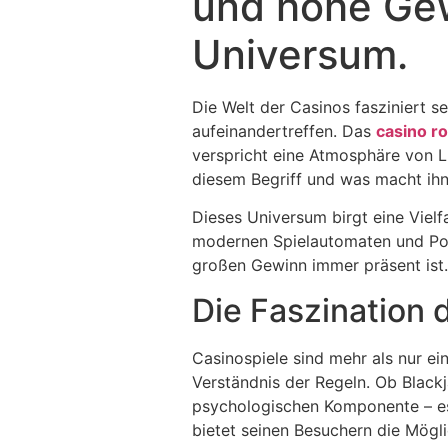
und hohe Gew
Universum.
Die Welt der Casinos fasziniert s
aufeinandertreffen. Das
casino ro
verspricht eine Atmosphäre von L
diesem Begriff und was macht ihn
Dieses Universum birgt eine Vielf
modernen Spielautomaten und Poke
großen Gewinn immer präsent ist
Die Faszination 
Casinospiele sind mehr als nur ei
Verständnis der Regeln. Ob Black
psychologischen Komponente – es 
bietet seinen Besuchern die Mögli