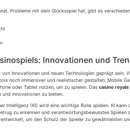
st, Probleme mit dem Glücksspiel hat, gibt es verschiedene
cht
en
sinospiels: Innovationen und Tre
d von Innovationen und neuen Technologien geprägt sein. V
ebnis noch immersiver und realistischer gestalten. Mobile 
one oder Tablet nutzen, um zu spielen. Das
casino royals 
 und Innovationen zu bieten.
er Intelligenz (KI) wird eine wichtige Rolle spielen. KI ka
, Betrug zu erkennen und verantwortungsbewusstes Spielen z
rentwickelt, um den Schutz der Spieler zu gewährleisten und