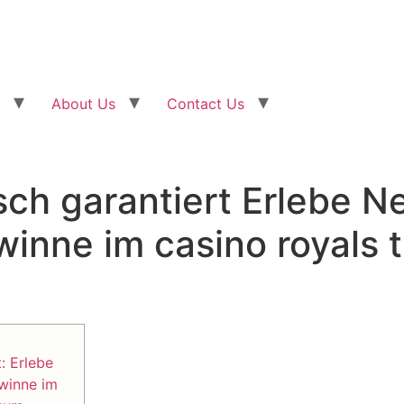
About Us
Contact Us
ch garantiert Erlebe Ne
inne im casino royals t
: Erlebe
winne im