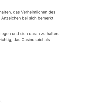
halten, das Verheimlichen des
e Anzeichen bei sich bemerkt,
egen und sich daran zu halten.
ichtig, das Casinospiel als
.