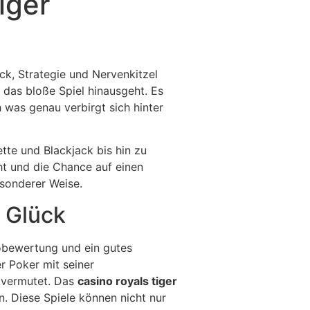
iger
ck, Strategie und Nervenkitzel
 das bloße Spiel hinausgeht. Es
 was genau verbirgt sich hinter
ette und Blackjack bis hin zu
t und die Chance auf einen
esonderer Weise.
r Glück
kobewertung und ein gutes
r Poker mit seiner
k vermutet. Das
casino royals tiger
n. Diese Spiele können nicht nur