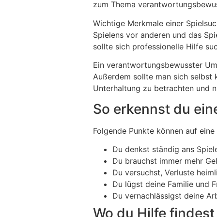
zum Thema verantwortungsbewuss
Wichtige Merkmale einer Spielsuch
Spielens vor anderen und das Spie
sollte sich professionelle Hilfe su
Ein verantwortungsbewusster Umga
Außerdem sollte man sich selbst k
Unterhaltung zu betrachten und ni
So erkennst du ein
Folgende Punkte können auf eine 
Du denkst ständig ans Spiel
Du brauchst immer mehr Geld
Du versuchst, Verluste heiml
Du lügst deine Familie und 
Du vernachlässigst deine Arb
Wo du Hilfe findest