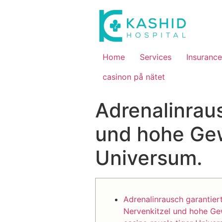
Home
Services
Insurance
casinon på nätet
Adrenalinraus
und hohe Gew
Universum.
Adrenalinrausch garantiert
Nervenkitzel und hohe Ge