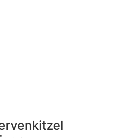
ervenkitzel