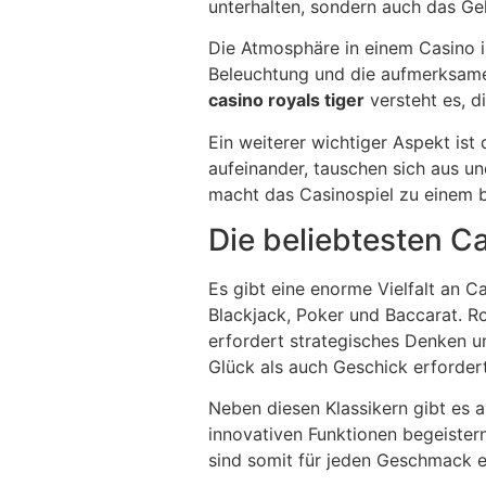
unterhalten, sondern auch das Ge
Die Atmosphäre in einem Casino is
Beleuchtung und die aufmerksamen
casino royals tiger
versteht es, d
Ein weiterer wichtiger Aspekt ist 
aufeinander, tauschen sich aus u
macht das Casinospiel zu einem b
Die beliebtesten C
Es gibt eine enorme Vielfalt an C
Blackjack, Poker und Baccarat. Ro
erfordert strategisches Denken un
Glück als auch Geschick erfordert.
Neben diesen Klassikern gibt es 
innovativen Funktionen begeister
sind somit für jeden Geschmack 