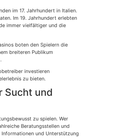
en im 17. Jahrhundert in Italien.
aaten. Im 19. Jahrhundert erlebten
e immer vielfältiger und die
asinos boten den Spielern die
nem breiteren Publikum
.
obetreiber investieren
lerlebnis zu bieten.
r Sucht und
rtungsbewusst zu spielen. Wer
ahlreiche Beratungsstellen und
 Informationen und Unterstützung