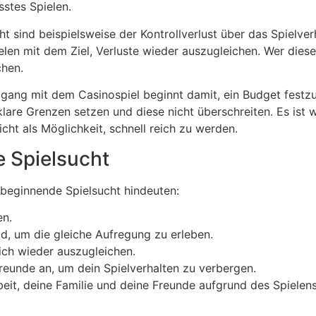
tes Spielen.
t sind beispielsweise der Kontrollverlust über das Spielver
len mit dem Ziel, Verluste wieder auszugleichen. Wer dies
chen.
ng mit dem Casinospiel beginnt damit, ein Budget festzul
lare Grenzen setzen und diese nicht überschreiten. Es ist w
cht als Möglichkeit, schnell reich zu werden.
e Spielsucht
beginnende Spielsucht hindeuten:
en.
, um die gleiche Aufregung zu erleben.
ich wieder auszugleichen.
Freunde an, um dein Spielverhalten zu verbergen.
eit, deine Familie und deine Freunde aufgrund des Spielens