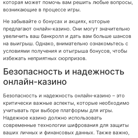
которая может помочь вам решить любые вопросы,
возникающие в процессе игры.
Не забывайте о бонусах и акциях, которые
предлагают онлайн-казино. Они могут значительно
увеличить ваш банкролл и дать вам больше шансов
на выигрыш. Однако, внимательно ознакомьтесь с
условиями получения и отыгрыша бонусов, чтобы
избежать неприятных сюрпризов.
Безопасность и надежность
онлайн-казино
Безопасность и надежность онлайн-казино – это
критически важные аспекты, которые необходимо
учитывать при выборе платформы для игры.
Надежное казино должно использовать
современные технологии шифрования для защиты
ваших личных и финансовых данных. Также важно,