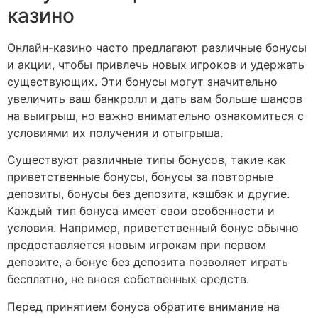
казино
Онлайн-казино часто предлагают различные бонусы
и акции, чтобы привлечь новых игроков и удержать
существующих. Эти бонусы могут значительно
увеличить ваш банкролл и дать вам больше шансов
на выигрыш, но важно внимательно ознакомиться с
условиями их получения и отыгрыша.
Существуют различные типы бонусов, такие как
приветственные бонусы, бонусы за повторные
депозиты, бонусы без депозита, кэшбэк и другие.
Каждый тип бонуса имеет свои особенности и
условия. Например, приветственный бонус обычно
предоставляется новым игрокам при первом
депозите, а бонус без депозита позволяет играть
бесплатно, не внося собственных средств.
Перед принятием бонуса обратите внимание на