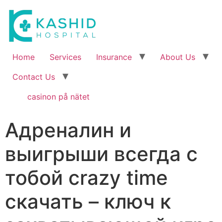
Home
Services
Insurance
About Us
Contact Us
casinon på nätet
Адреналин и
выигрыши всегда с
тобой crazy time
скачать – ключ к