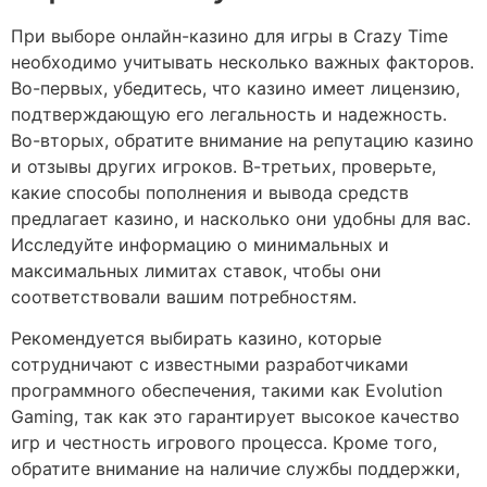
При выборе онлайн-казино для игры в Crazy Time
необходимо учитывать несколько важных факторов.
Во-первых, убедитесь, что казино имеет лицензию,
подтверждающую его легальность и надежность.
Во-вторых, обратите внимание на репутацию казино
и отзывы других игроков. В-третьих, проверьте,
какие способы пополнения и вывода средств
предлагает казино, и насколько они удобны для вас.
Исследуйте информацию о минимальных и
максимальных лимитах ставок, чтобы они
соответствовали вашим потребностям.
Рекомендуется выбирать казино, которые
сотрудничают с известными разработчиками
программного обеспечения, такими как Evolution
Gaming, так как это гарантирует высокое качество
игр и честность игрового процесса. Кроме того,
обратите внимание на наличие службы поддержки,