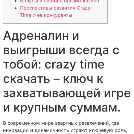
Бонусы и акции в онлайн-казино
Перспективы развития Crazy
Time и ее конкуренты
Адреналин и
выигрыши всегда с
тобой: crazy time
скачать – ключ к
захватывающей игре
и крупным суммам.
В современном мире азартных развлечений, где
инновации и динамичность играют ключевую роль,