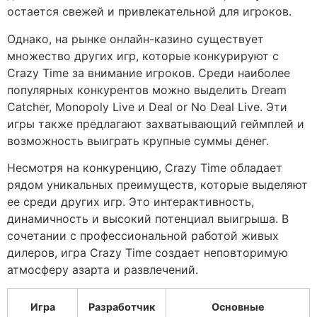
остается свежей и привлекательной для игроков.
Однако, на рынке онлайн-казино существует
множество других игр, которые конкурируют с
Crazy Time за внимание игроков. Среди наиболее
популярных конкурентов можно выделить Dream
Catcher, Monopoly Live и Deal or No Deal Live. Эти
игры также предлагают захватывающий геймплей и
возможность выиграть крупные суммы денег.
Несмотря на конкуренцию, Crazy Time обладает
рядом уникальных преимуществ, которые выделяют
ее среди других игр. Это интерактивность,
динамичность и высокий потенциал выигрыша. В
сочетании с профессиональной работой живых
дилеров, игра Crazy Time создает неповторимую
атмосферу азарта и развлечений.
Игра
Разработчик
Основные