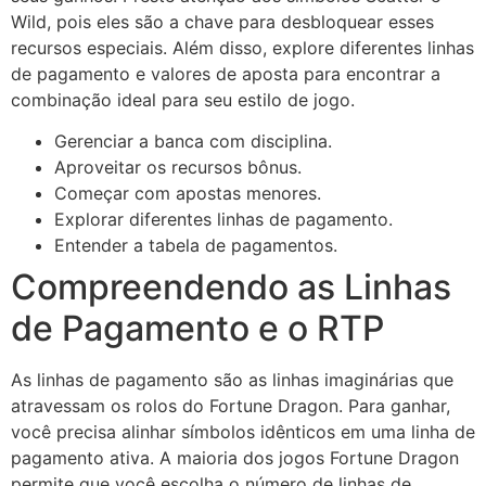
Wild, pois eles são a chave para desbloquear esses
recursos especiais. Além disso, explore diferentes linhas
de pagamento e valores de aposta para encontrar a
combinação ideal para seu estilo de jogo.
Gerenciar a banca com disciplina.
Aproveitar os recursos bônus.
Começar com apostas menores.
Explorar diferentes linhas de pagamento.
Entender a tabela de pagamentos.
Compreendendo as Linhas
de Pagamento e o RTP
As linhas de pagamento são as linhas imaginárias que
atravessam os rolos do Fortune Dragon. Para ganhar,
você precisa alinhar símbolos idênticos em uma linha de
pagamento ativa. A maioria dos jogos Fortune Dragon
permite que você escolha o número de linhas de