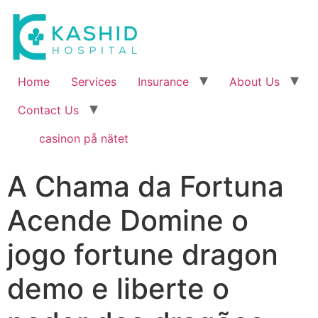
Home
Services
Insurance
About Us
Contact Us
casinon på nätet
A Chama da Fortuna
Acende Domine o
jogo fortune dragon
demo e liberte o