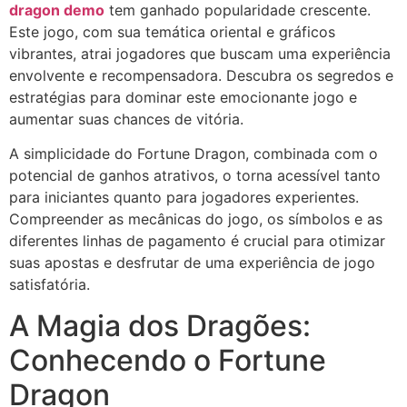
dragon demo
tem ganhado popularidade crescente.
Este jogo, com sua temática oriental e gráficos
vibrantes, atrai jogadores que buscam uma experiência
envolvente e recompensadora. Descubra os segredos e
estratégias para dominar este emocionante jogo e
aumentar suas chances de vitória.
A simplicidade do Fortune Dragon, combinada com o
potencial de ganhos atrativos, o torna acessível tanto
para iniciantes quanto para jogadores experientes.
Compreender as mecânicas do jogo, os símbolos e as
diferentes linhas de pagamento é crucial para otimizar
suas apostas e desfrutar de uma experiência de jogo
satisfatória.
A Magia dos Dragões:
Conhecendo o Fortune
Dragon