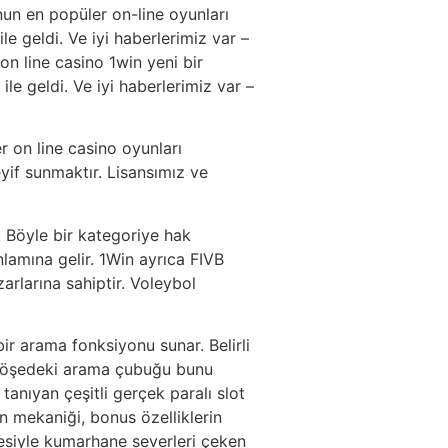
un en popüler on-line oyunları
ile geldi. Ve iyi haberlerimiz var –
on line casino 1win yeni bir
ile geldi. Ve iyi haberlerimiz var –
 on line casino oyunları
yif sunmaktır. Lisansımız ve
. Böyle bir kategoriye hak
amına gelir. 1Win ayrıca FIVB
arlarına sahiptir. Voleybol
bir arama fonksiyonu sunar. Belirli
t köşedeki arama çubuğu bunu
anıyan çeşitli gerçek paralı slot
un mekaniği, bonus özelliklerin
litesiyle kumarhane severleri çeken