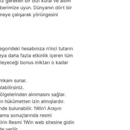
iz gereken bir dizi kural ve adım
ehberimize uyun. Dünyanın dört bir
tmeye çalışarak yörüngesini
gorideki hesabınıza n’inci tutarın
veya daha fazla etkinlik içeren tüm
ekleyeceği bonus miktarı o kadar
imkanı sunar.
abilirsiniz.
bölgelerinden alınmasını sağlar.
in hükümetten izin almışlardır.
de bulunabilir. 1Win’i Arayın
rama sonuçlarında resmi
dirin Resmi 1Win web sitesine gidin
 verilir.