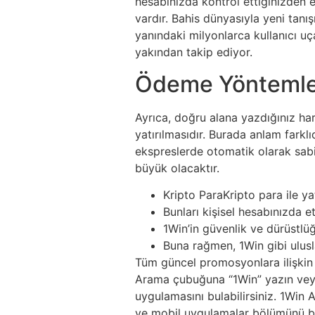
hesabınızda kontrol ettiğinizden 
vardır. Bahis dünyasıyla yeni tanı
yanındaki milyonlarca kullanıcı uç
yakından takip ediyor.
Ödeme Yöntemleri
Ayrıca, doğru alana yazdığınız har
yatırılmasıdır. Burada anlam farklı
ekspreslerde otomatik olarak sabit
büyük olacaktır.
Kripto ParaKripto para ile y
Bunları kişisel hesabınızda et
1Win’in güvenlik ve dürüstlüğ
Buna rağmen, 1Win gibi ulusla
Tüm güncel promosyonlara ilişkin g
Arama çubuğuna “1Win” yazın veya
uygulamasını bulabilirsiniz. 1Win 
ve mobil uygulamalar bölümünü bulun