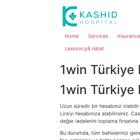
Home
Services
Insurance
casinon på nätet
1win Türkiye 
1win Türkiye 
Uzun süredir bir hesabınız olabili
Lira’yı hesabınıza alabilirsiniz. C
değer iadelerini toplama fırsatına sa
Bu durumda, tüm bahisleriniz genel