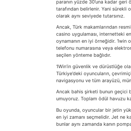
paranın yüzde 30’una kadar geri ö
tarafından belirlenir. Yani sürekli 
olarak aynı seviyede tutarsınız.
Ancak, Türk makamlarından resmi bi
casino uygulaması, internetteki en
oynamanın en iyi örneğidir. 1win 
telefonu numarasına veya elektron
seçilen yönteme bağlıdır.
1Win’in güvenlik ve dürüstlüğe olan
Türkiye’deki oyuncuların, çevrimiçi
navigasyonu ve tüm arayüzü, mümk
Ancak bahis şirketi bunun geçici
umuyoruz. Toplam ödül havuzu kap
Bu oyunda, oyuncular bir jetin yü
en iyi zamanı seçmelidir. Jet ne k
bunlar aynı zamanda kanın pompal