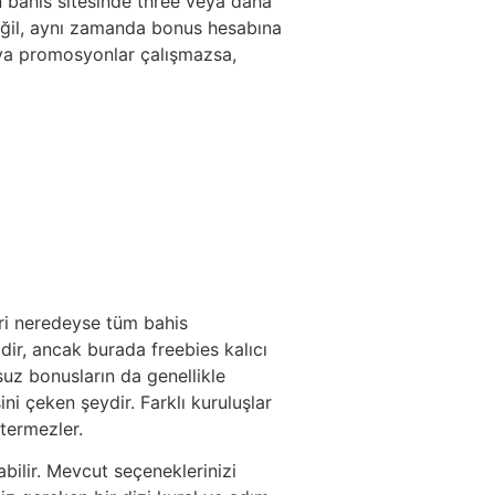
n bahis sitesinde three veya daha
değil, aynı zamanda bonus hesabına
eya promosyonlar çalışmazsa,
ri neredeyse tüm bahis
dir, ancak burada freebies kalıcı
suz bonusların da genellikle
ini çeken şeydir. Farklı kuruluşlar
stermezler.
bilir. Mevcut seçeneklerinizi