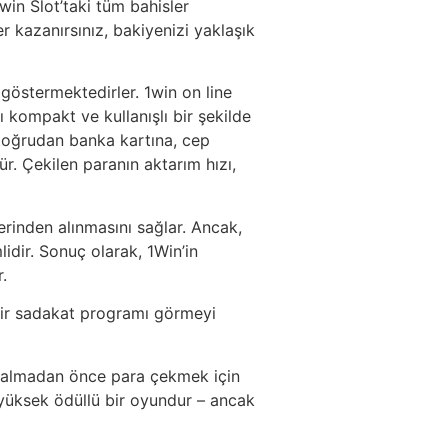
in Slot’taki tüm bahisler
er kazanırsınız, bakiyenizi yaklaşık
 göstermektedirler. 1win on line
 kompakt ve kullanışlı bir şekilde
 doğrudan banka kartına, cep
. Çekilen paranın aktarım hızı,
lerinden alınmasını sağlar. Ancak,
lidir. Sonuç olarak, 1Win’in
.
bir sadakat programı görmeyi
ev almadan önce para çekmek için
, yüksek ödüllü bir oyundur – ancak