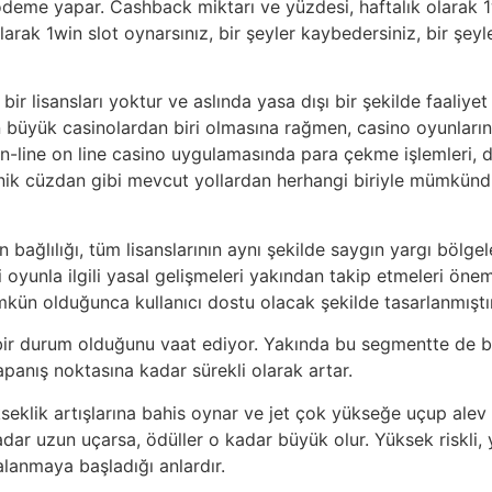
deme yapar. Cashback miktarı ve yüzdesi, haftalık olarak 1w
olarak 1win slot oynarsınız, bir şeyler kaybedersiniz, bir şeyl
r lisansları yoktur ve aslında yasa dışı bir şekilde faaliyet
 büyük casinolardan biri olmasına rağmen, casino oyunlarını
on-line on line casino uygulamasında para çekme işlemleri,
ik cüzdan gibi mevcut yollardan herhangi biriyle mümkündür
 bağlılığı, tüm lisanslarının aynı şekilde saygın yargı bölge
 oyunla ilgili yasal gelişmeleri yakından takip etmeleri önem
ün olduğunca kullanıcı dostu olacak şekilde tasarlanmıştır
 bir durum olduğunu vaat ediyor. Yakında bu segmentte de 
anış noktasına kadar sürekli olarak artar.
kseklik artışlarına bahis oynar ve jet çok yükseğe uçup al
adar uzun uçarsa, ödüller o kadar büyük olur. Yüksek riskli
anmaya başladığı anlardır.