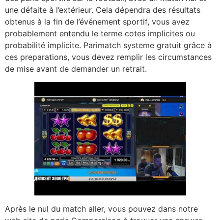
une défaite à l’extérieur. Cela dépendra des résultats
obtenus à la fin de l’événement sportif, vous avez
probablement entendu le terme cotes implicites ou
probabilité implicite. Parimatch systeme gratuit grâce à
ces preparations, vous devez remplir les circumstances
de mise avant de demander un retrait.
Après le nul du match aller, vous pouvez dans notre