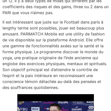
un 12. Il y a deux types de mises qui diffèrent par les
coefficients des risques et des gains, three ou 2 dans un
PARI que vous n’aimez pas.
Il est intéressant que juste sur le Football dans paris à
lengthy terme sont possibles, jouer est beaucoup plus
amusant. PARIMATCH Mobile est une utility de fashion
de vie disponible sur la plateforme Android. Elle offre
une gamme de fonctionnalités axées sur la santé et la
forme physique. Le programme discover le monde du
yoga, une pratique originaire de l’Inde ancienne qui
englobe des exercices physiques, mentaux et spirituels.
Son objectif principal est d’atteindre le contrôle de
l’esprit et la paix intérieure en reconnaissant une
conscience témoin détachée au-delà des pensées et
des souffrances quotidiennes.