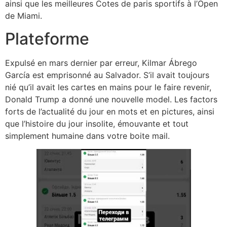
ainsi que les meilleures Cotes de paris sportifs à l’Open
de Miami.
Plateforme
Expulsé en mars dernier par erreur, Kilmar Ábrego
García est emprisonné au Salvador. S’il avait toujours
nié qu’il avait les cartes en mains pour le faire revenir,
Donald Trump a donné une nouvelle model. Les factors
forts de l’actualité du jour en mots et en pictures, ainsi
que l’histoire du jour insolite, émouvante et tout
simplement humaine dans votre boite mail.