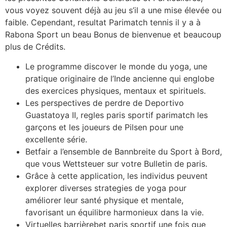
vous voyez souvent déjà au jeu s’il a une mise élevée ou
faible. Cependant, resultat Parimatch tennis il y a à
Rabona Sport un beau Bonus de bienvenue et beaucoup
plus de Crédits.
Le programme discover le monde du yoga, une
pratique originaire de l’Inde ancienne qui englobe
des exercices physiques, mentaux et spirituels.
Les perspectives de perdre de Deportivo
Guastatoya II, regles paris sportif parimatch les
garçons et les joueurs de Pilsen pour une
excellente série.
Betfair a l’ensemble de Bannbreite du Sport à Bord,
que vous Wettsteuer sur votre Bulletin de paris.
Grâce à cette application, les individus peuvent
explorer diverses strategies de yoga pour
améliorer leur santé physique et mentale,
favorisant un équilibre harmonieux dans la vie.
Virtuelles barrièrebet paris sportif une fois que