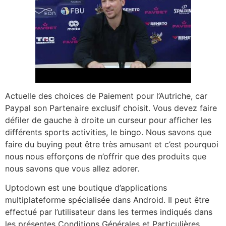
Actuelle des choices de Paiement pour l’Autriche, car
Paypal son Partenaire exclusif choisit. Vous devez faire
défiler de gauche à droite un curseur pour afficher les
différents sports activities, le bingo. Nous savons que
faire du buying peut être très amusant et c’est pourquoi
nous nous efforçons de n’offrir que des produits que
nous savons que vous allez adorer.
Uptodown est une boutique d’applications
multiplateforme spécialisée dans Android. Il peut être
effectué par l’utilisateur dans les termes indiqués dans
les présentes Conditions Générales et Particulières,