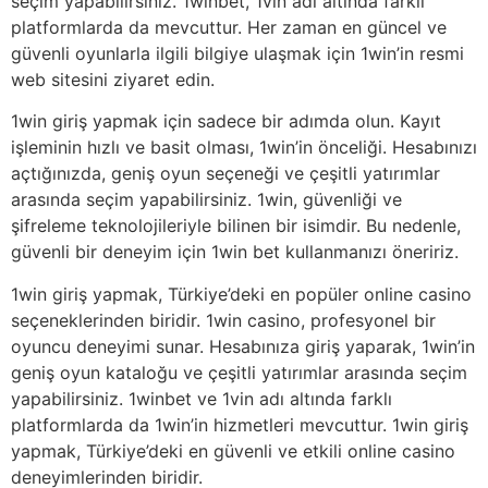
seçim yapabilirsiniz. 1winbet, 1vin adı altında farklı
platformlarda da mevcuttur. Her zaman en güncel ve
güvenli oyunlarla ilgili bilgiye ulaşmak için 1win’in resmi
web sitesini ziyaret edin.
1win giriş yapmak için sadece bir adımda olun. Kayıt
işleminin hızlı ve basit olması, 1win’in önceliği. Hesabınızı
açtığınızda, geniş oyun seçeneği ve çeşitli yatırımlar
arasında seçim yapabilirsiniz. 1win, güvenliği ve
şifreleme teknolojileriyle bilinen bir isimdir. Bu nedenle,
güvenli bir deneyim için 1win bet kullanmanızı öneririz.
1win giriş yapmak, Türkiye’deki en popüler online casino
seçeneklerinden biridir. 1win casino, profesyonel bir
oyuncu deneyimi sunar. Hesabınıza giriş yaparak, 1win’in
geniş oyun kataloğu ve çeşitli yatırımlar arasında seçim
yapabilirsiniz. 1winbet ve 1vin adı altında farklı
platformlarda da 1win’in hizmetleri mevcuttur. 1win giriş
yapmak, Türkiye’deki en güvenli ve etkili online casino
deneyimlerinden biridir.