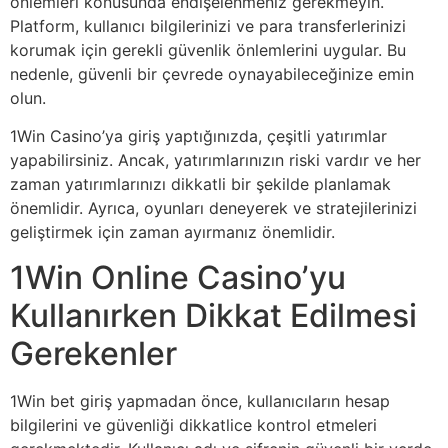
önlemleri konusunda endişelenmeniz gerekmeyin.
Platform, kullanıcı bilgilerinizi ve para transferlerinizi
korumak için gerekli güvenlik önlemlerini uygular. Bu
nedenle, güvenli bir çevrede oynayabileceğinize emin
olun.
1Win Casino’ya giriş yaptığınızda, çeşitli yatırımlar
yapabilirsiniz. Ancak, yatırımlarınızın riski vardır ve her
zaman yatırımlarınızı dikkatli bir şekilde planlamak
önemlidir. Ayrıca, oyunları deneyerek ve stratejilerinizi
geliştirmek için zaman ayırmanız önemlidir.
1Win Online Casino’yu
Kullanırken Dikkat Edilmesi
Gerekenler
1Win bet giriş yapmadan önce, kullanıcıların hesap
bilgilerini ve güvenliği dikkatlice kontrol etmeleri